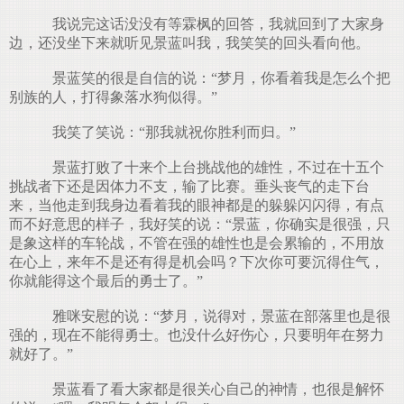
我说完这话没没有等霖枫的回答，我就回到了大家身
边，还没坐下来就听见景蓝叫我，我笑笑的回头看向他。
景蓝笑的很是自信的说：“梦月，你看着我是怎么个把
别族的人，打得象落水狗似得。”
我笑了笑说：“那我就祝你胜利而归。”
景蓝打败了十来个上台挑战他的雄性，不过在十五个
挑战者下还是因体力不支，输了比赛。垂头丧气的走下台
来，当他走到我身边看着我的眼神都是的躲躲闪闪得，有点
而不好意思的样子，我好笑的说：“景蓝，你确实是很强，只
是象这样的车轮战，不管在强的雄性也是会累输的，不用放
在心上，来年不是还有得是机会吗？下次你可要沉得住气，
你就能得这个最后的勇士了。”
雅咪安慰的说：“梦月，说得对，景蓝在部落里也是很
强的，现在不能得勇士。也没什么好伤心，只要明年在努力
就好了。”
景蓝看了看大家都是很关心自己的神情，也很是解怀