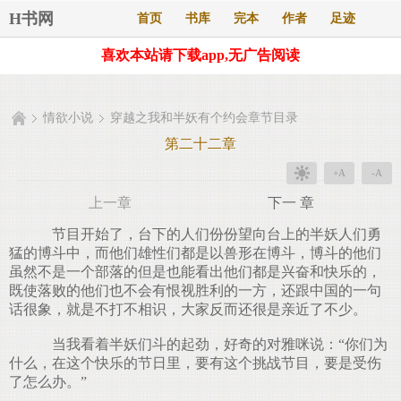
H书网
首页
书库
完本
作者
足迹
喜欢本站请下载app,无广告阅读
情欲小说
穿越之我和半妖有个约会章节目录
第二十二章
+A
-A
上一章
下一 章
节目开始了，台下的人们份份望向台上的半妖人们勇
猛的博斗中，而他们雄性们都是以兽形在博斗，博斗的他们
虽然不是一个部落的但是也能看出他们都是兴奋和快乐的，
既使落败的他们也不会有恨视胜利的一方，还跟中国的一句
话很象，就是不打不相识，大家反而还很是亲近了不少。
当我看着半妖们斗的起劲，好奇的对雅咪说：“你们为
什么，在这个快乐的节日里，要有这个挑战节目，要是受伤
了怎么办。”