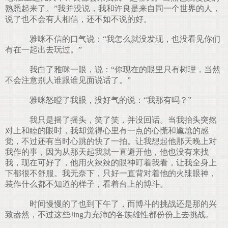
熟悉起来了。”我并没说，我和许良是来自同一个世界的人，
说了也不会有人相信，还不如不说的好。
雅咪不信的口气说：“我怎么就没发现，也没看见你们
有在一起出去玩过。”
我白了雅咪一眼，说：“你现在的眼里只有树理，当然
不会注意别人谁跟谁见面说话了。”
雅咪怒瞪了我眼，没好气的说：“我那有吗？”
我只是摇了摇头，笑了笑，并没回话。当我抬头突然
对上和睦的眼时，我却觉得心里有一点的心慌和尴尬的感
觉，不过还有当时心跳的快了一拍。让我想起他那天晚上对
我作的事，因为从那天起我就一直避开他，他也没有来找
我，现在可好了，他用火辣辣的眼神盯着我看，让我全身上
下都很不舒服。我无奈下，只好一直背对着他的火辣眼神，
装作什么都不知道的样子，看着台上的博斗。
时间慢慢的了也到下午了，而博斗的挑战还是那的兴
致盎然，不过这些Jing力充沛的各族雄性都份份上去挑战。